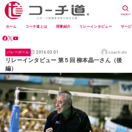
SEARCH
ホーム
コーチ道とは
理事紹介
リレーインタビュー
サービ
2016.03.01
coach-do
バレーボール
リレーインタビュー 第５回 柳本晶一さん（後
編）