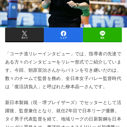
ポスト
シェア
送る
「コーチ道リレーインタビュー」では、指導者の先達で
ある方々のインタビューをリレー形式でご紹介していま
す。今回、朝原宣治さんからバトンを引き継いだのは、
数々のチームで監督を務め、全日本女子バレー監督時代
は「復活請負人」と呼ばれた柳本晶一さんです。
新日本製鐵（現・堺ブレイザーズ）でセッターとして活
躍後、監督兼任となり、就任2年目で日本リーグ優勝。
タイ男子代表監督を経て、地域リーグの日新製鋼を日本
リーグに昇格させ、東洋紡オーキスをVリーグ初優勝に