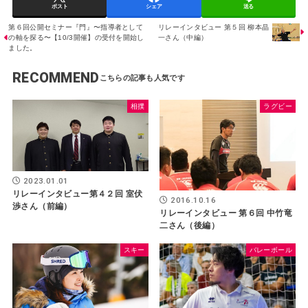
ポスト
シェア
送る
第６回公開セミナー『門』〜指導者として
リレーインタビュー 第５回 柳本晶
の軸を探る〜【10/3開催】の受付を開始し
一さん（中編）
ました。
RECOMMEND
相撲
ラグビー
2023.01.01
リレーインタビュー第４２回 室伏
2016.10.16
渉さん（前編）
リレーインタビュー 第６回 中竹竜
二さん（後編）
スキー
バレーボール