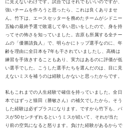
に見えないわけです。試合ではそれでもいいのですが、
強いチームを作ろうと思ったら、これは良くありませ
ん。竹下は、エースセッターを務めたチームがシドニー
五輪の最終予選で敗退して辛い思いをしたので、身を持
ってその怖さを知っていました。吉原も所属する全チー
ムの「優勝請負人」で、明らかにトップ選手なのに、年
齢を理由に全日本を7年も干されていましたし、高橋は
練習を手抜きすることもあり、実力はあるのに評価が低
い選手でした。こうした選手たちを選んだのは、目に見
えないミスを補うのは経験しかないと思ったからです。
私もこれまでの人生経験で確信を持っていました。全日
本ではずっと猫田（勝敏さん）の補欠でしたから。そう
した経験は必ずプラスになります。ですから竹下も、パ
スが50センチずれるというミスが続いて、それが当た
り前の空気になると怒ります。負けた経験があるからで