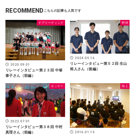
RECOMMEND
チアリーディング
野球
2024.05.16
リレーインタビュー第５２回 生山
2020.09.01
裕人さん（後編）
リレーインタビュー第２３回 中塚
泰子さん（前編）
ホッケー
陸上
2022.07.01
リレーインタビュー第３８回 中村
2016.01.15
真理さん（前編）