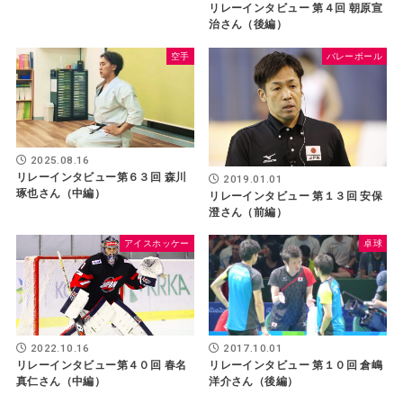
リレーインタビュー 第４回 朝原宣
治さん（後編）
空手
バレーボール
2025.08.16
リレーインタビュー第６３回 森川
2019.01.01
琢也さん（中編）
リレーインタビュー 第１３回 安保
澄さん（前編）
アイスホッケー
卓球
2017.10.01
2022.10.16
リレーインタビュー 第１０回 倉嶋
リレーインタビュー第４０回 春名
洋介さん（後編）
真仁さん（中編）