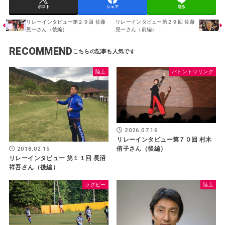
ポスト
シェア
送る
リレーインタビュー第２９回 佐藤
リレーインタビュー第２９回 佐藤
晃一さん（後編）
晃一さん（前編）
RECOMMEND
陸上
バトントワリング
2026.07.16
リレーインタビュー第７０回 村木
侑子さん（後編）
2018.02.15
リレーインタビュー 第１１回 長沼
祥吾さん（後編）
ラグビー
陸上