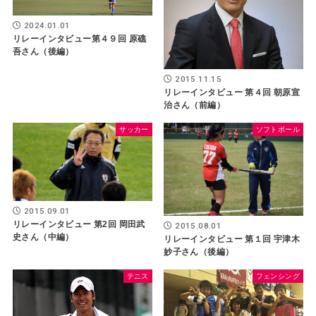
2024.01.01
リレーインタビュー第４９回 原礁
吾さん（後編）
2015.11.15
リレーインタビュー 第４回 朝原宣
治さん（前編）
サッカー
ソフトボール
2015.09.01
リレーインタビュー 第2回 岡田武
2015.08.01
史さん（中編）
リレーインタビュー 第１回 宇津木
妙子さん（後編）
テニス
フェンシング