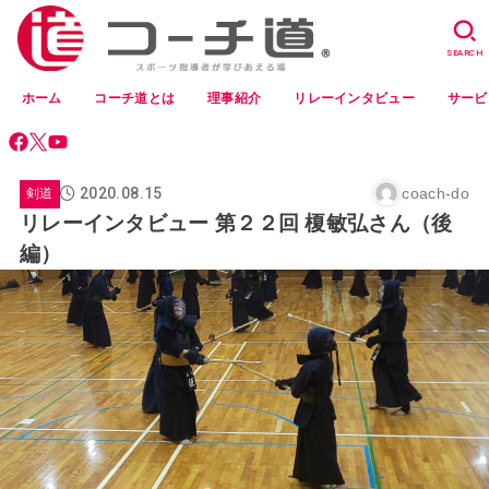
SEARCH
ホーム
コーチ道とは
理事紹介
リレーインタビュー
サービ
2020.08.15
coach-do
剣道
リレーインタビュー 第２２回 榎敏弘さん（後
編）