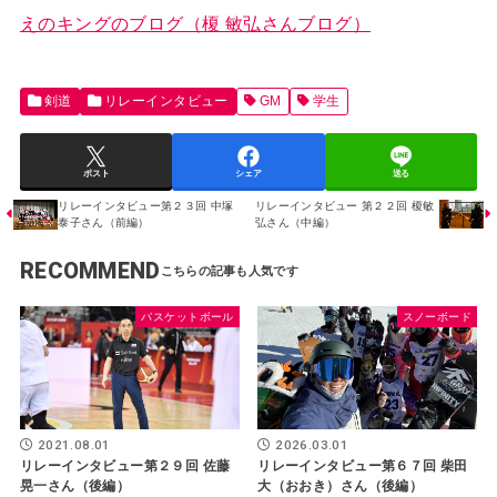
えのキングのブログ（榎 敏弘さんブログ）
剣道
リレーインタビュー
GM
学生
ポスト
シェア
送る
リレーインタビュー第２３回 中塚
リレーインタビュー 第２２回 榎敏
泰子さん（前編）
弘さん（中編）
RECOMMEND
バスケットボール
スノーボード
2021.08.01
2026.03.01
リレーインタビュー第２９回 佐藤
リレーインタビュー第６７回 柴田
晃一さん（後編）
大（おおき）さん（後編）