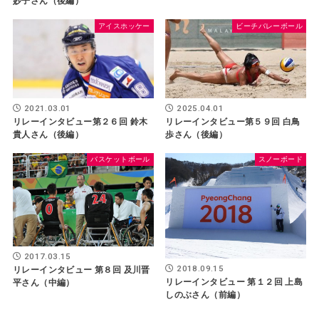
妙子さん（後編）
アイスホッケー
ビーチバレーボール
2025.04.01
2021.03.01
リレーインタビュー第５９回 白鳥
リレーインタビュー第２６回 鈴木
歩さん（後編）
貴人さん（後編）
バスケットボール
スノーボード
2017.03.15
2018.09.15
リレーインタビュー 第８回 及川晋
リレーインタビュー 第１２回 上島
平さん（中編）
しのぶさん（前編）