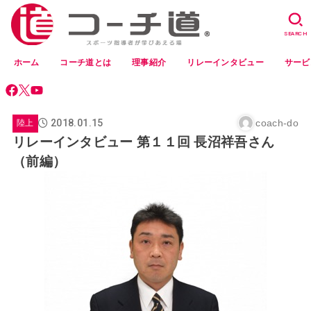
SEARCH
ホーム
コーチ道とは
理事紹介
リレーインタビュー
サービ
2018.01.15
coach-do
陸上
リレーインタビュー 第１１回 長沼祥吾さん
（前編）