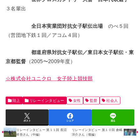
３名輩出
全日本実業団対抗女子駅伝出場
のべ５回
（営団地下鉄１回／アコム４回）
都道府県対抗女子駅伝／東日本女子駅伝・東
京都監督
（2005〜2009年度）
☆株式会社ユニクロ 女子陸上競技部
陸上
リレーインタビュー
女性
監督
社会人
ポスト
シェア
送る
リレーインタビュー 第１１回 長沼
リレーインタビュー 第１０回 倉嶋
祥吾さん（中編）
洋介さん（後編）