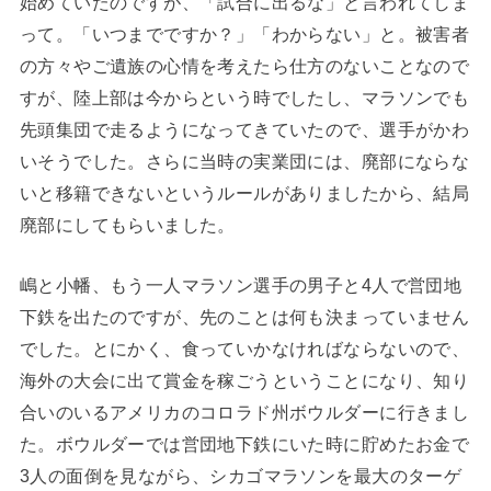
始めていたのですが、「試合に出るな」と言われてしま
って。「いつまでですか？」「わからない」と。被害者
の方々やご遺族の心情を考えたら仕方のないことなので
すが、陸上部は今からという時でしたし、マラソンでも
先頭集団で走るようになってきていたので、選手がかわ
いそうでした。さらに当時の実業団には、廃部にならな
いと移籍できないというルールがありましたから、結局
廃部にしてもらいました。
嶋と小幡、もう一人マラソン選手の男子と4人で営団地
下鉄を出たのですが、先のことは何も決まっていません
でした。とにかく、食っていかなければならないので、
海外の大会に出て賞金を稼ごうということになり、知り
合いのいるアメリカのコロラド州ボウルダーに行きまし
た。ボウルダーでは営団地下鉄にいた時に貯めたお金で
3人の面倒を見ながら、シカゴマラソンを最大のターゲ