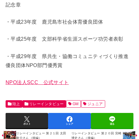
記念章
・平成23年度 鹿児島市社会体育優良団体
・平成25年度 文部科学省生涯スポーツ功労者表彰
・平成29年度 県共生・協働コミュニティづくり推進
優良団体NPO部門優秀賞
NPO法人SCC 公式サイト
陸上
リレーインタビュー
GM
ジュニア
ポスト
シェア
送る
リレーインタビュー 第２１回 太田
リレーインタビュー 第２０回 宮崎
敬介さん（後編）
博史さん（後編）