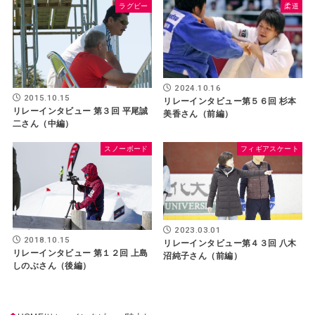
ラグビー
柔道
2024.10.16
2015.10.15
リレーインタビュー第５６回 杉本
リレーインタビュー 第３回 平尾誠
美香さん（前編）
二さん（中編）
スノーボード
フィギアスケート
2023.03.01
2018.10.15
リレーインタビュー第４３回 八木
リレーインタビュー 第１２回 上島
沼純子さん（前編）
しのぶさん（後編）