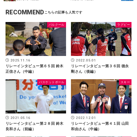
RECOMMEND
パルクール
ラグビー
2025.11.16
2022.05.01
リレーインタビュー第６５回 鈴木
リレーインタビュー第３６回 徳永
正信さん（中編）
剛さん（後編）
バスケットボール
スキー
2021.05.16
2022.12.01
リレーインタビュー第２８回 鈴木
リレーインタビュー第４１回 山田
良和さん（前編）
和由さん（中編）