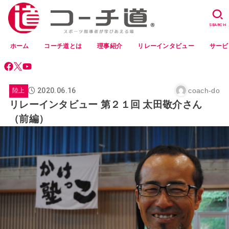
SEARCH
ホーム
コーチ道とは
理事紹介
リレーインタビュー
サービ
2020.06.16
coach-do
陸上
リレーインタビュー 第２１回 太田敬介さん
（前編）