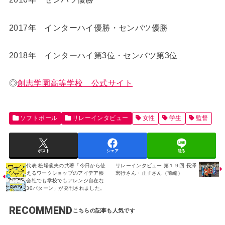
2017年 インターハイ優勝・センバツ優勝
2018年 インターハイ第3位・センバツ第3位
◎
創志学園高等学校 公式サイト
ソフトボール
リレーインタビュー
女性
学生
監督
ポスト
シェア
送る
代表 松場俊夫の共著「今日から使
リレーインタビュー 第１９回 長澤
えるワークショップのアイデア帳
宏行さん・正子さん（前編）
会社でも学校でもアレンジ自在な
30パターン」が発刊されました。
RECOMMEND