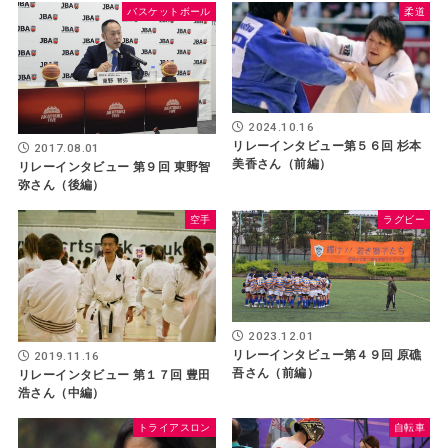
バスケットボール
柔道
2024.10.16
リレーインタビュー第５６回 杉本
2017.08.01
美香さん（前編）
リレーインタビュー 第９回 東野智
弥さん（後編）
空手
ラグビー
2023.12.01
リレーインタビュー第４９回 原礁
2019.11.16
吾さん（前編）
リレーインタビュー 第１７回 豊田
浩さん（中編）
トライアスロン
自転車