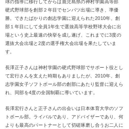
球の指導に移行してからは鹿児島県の神村学園高等部
硬式野球部を創部２年目でセンバツ出場に導き、準優
勝。できたばかりの創志学園に迎えられた2010年、創
部１年目にして全員1年生で選抜高等学校野球大会に出
場という史上最速の快挙を成し遂げ、これまでに3度の
選抜大会出場と2度の選手権大会出場を果たしていま
す。
長澤正子さんは神村学園の硬式野球部でサポート役とし
て宏行さんを支えた時期もありましたが、2010年、創
志学園女子ソフトボール部の創部にあたり監督に迎えら
れ、同部を4度の全国制覇に導いています。
長澤宏行さんと正子さんの出会いは日本体育大学のソフ
トボール部。ライバルであり、アドバイザーであり、何
よりも最高のパートナーとして切磋琢磨し合うお二人に