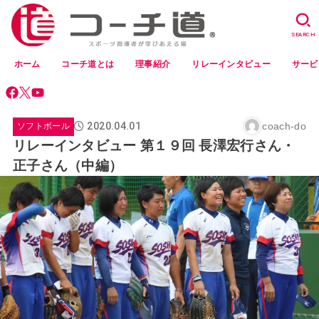
SEARCH
ホーム
コーチ道とは
理事紹介
リレーインタビュー
サービ
2020.04.01
coach-do
ソフトボール
リレーインタビュー 第１９回 長澤宏行さん・
正子さん（中編）