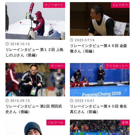
スノーボード
トレーナー
2023.07.16
2018.10.15
リレーインタビュー第４６回 金森
リレーインタビュー 第１２回 上島
徹さん（前編）
しのぶさん（後編）
サッカー
アイスホッケー
2022.10.01
2015.09.15
リレーインタビュー第４０回 春名
リレーインタビュー 第2回 岡田武
真仁さん（前編）
史さん（後編）
パルクール
卓球