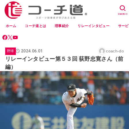
SEARCH
ホーム
コーチ道とは
理事紹介
リレーインタビュー
サービ
2024.06.01
coach-do
野球
リレーインタビュー第５３回 荻野忠寛さん（前
編）