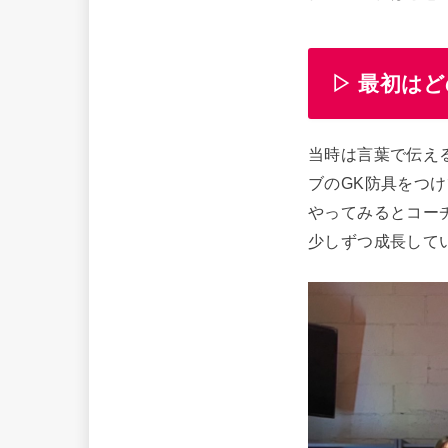
▷ 最初は
当時は言葉で伝え
ブのGK防具をつ
やってみるとコー
少しずつ成長して