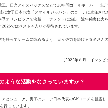
工、日光アイスバックスなどで20年間ゴールキーパー（以下
引退後に女子日本代表「スマイルジャパン」のコーチに就任され
冬季オリンピックで決勝トーナメントに進出、近年確実に力
2026ではベスト４入りが期待されています。
信を持ってゲームに臨めるよう、日々努力を続ける春名さんの
。
（2022年８月 インタ
どのような活動をなさっていますか？
ニアとジュニア、男子のシニア日本代表のGKコーチを担当し
導を行っています。