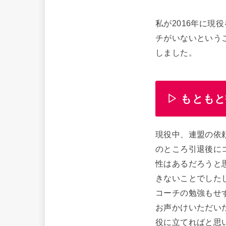
私が2016年に
チがいないという
しました。
▷ もとも
現役中、連盟の依
のところ引退後に
性はあるだろうと
きないことでした
コーチの勉強もせ
お声かけいただい
役に立てればと思