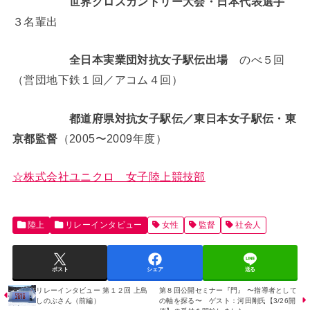
世界クロスカントリー大会・日本代表選手
３名輩出
全日本実業団対抗女子駅伝出場
のべ５回
（営団地下鉄１回／アコム４回）
都道府県対抗女子駅伝／東日本女子駅伝・東
京都監督
（2005〜2009年度）
☆株式会社ユニクロ 女子陸上競技部
陸上
リレーインタビュー
女性
監督
社会人
ポスト
シェア
送る
リレーインタビュー 第１２回 上島
第８回公開セミナー『門』 〜指導者として
しのぶさん（前編）
の軸を探る〜 ゲスト：河田剛氏【3/26開