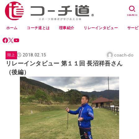
SEARCH
ホーム
コーチ道とは
理事紹介
リレーインタビュー
サービ
2018.02.15
coach-do
陸上
リレーインタビュー 第１１回 長沼祥吾さん
（後編）