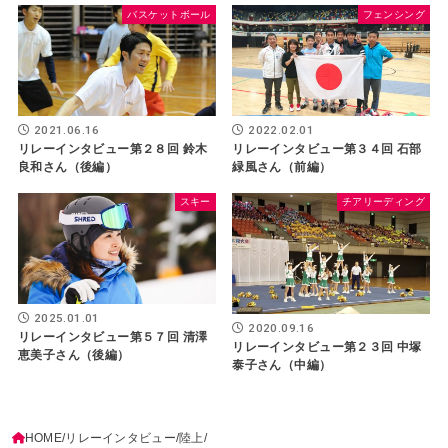
バスケットボール
フェンシング
2021.06.16
2022.02.01
リレーインタビュー第２８回 鈴木
リレーインタビュー第３４回 石部
良和さん（後編）
緑風さん（前編）
スキー
チアリーディング
2025.01.01
2020.09.16
リレーインタビュー第５７回 清澤
リレーインタビュー第２３回 中塚
恵美子さん（後編）
泰子さん（中編）
HOME
リレーインタビュー
陸上