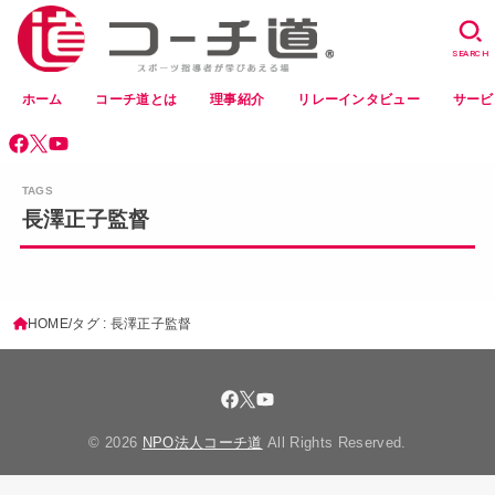
SEARCH
ホーム
コーチ道とは
理事紹介
リレーインタビュー
サービ
長澤正子監督
HOME
タグ : 長澤正子監督
© 2026
NPO法人コーチ道
All Rights Reserved.