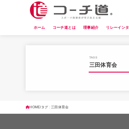
ホーム
コーチ道とは
理事紹介
リレーイン
三田体育会
HOME
タグ : 三田体育会