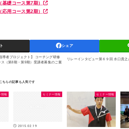
（基礎コース第7期）
（応用コース第2期）
ト
シェア
度指導者プロジェクト】 コーチング研修
リレーインタビュー第６９回 水口貴之
ース（第8期・第9期）受講者募集のご案
ー情報
セミナー情報
セミナー情報
2015.02.19