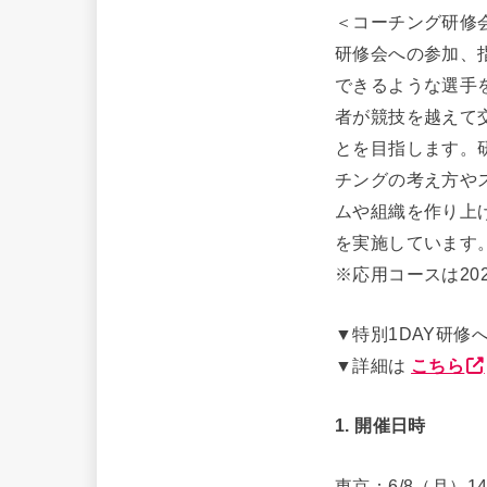
＜コーチング研修
研修会への参加、
できるような選手
者が競技を越えて
とを目指します。
チングの考え方や
ムや組織を作り上
を実施しています
※応用コースは20
▼特別1DAY研修
▼詳細は
こちら
1. 開催日時
東京：6/8（月）1