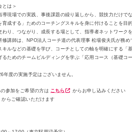
会とは＞
指導現場での実践、事後課題の繰り返しから、競技力だけで
を育成する」ためのコーチングスキルを身に付けることを目
交わり、つながり、成長する場として、指導者ネットワーク
研修講師は、NPO法人コーチ道の代表理事 松場俊夫氏が務め
スキルなどの基礎を学び、コーチとしての軸を明確にする「
げるためのチームビルディングを学ぶ「応用コース（基礎コ
。
26年度の実施予定はございません。
への参加をご希望の方は
こちら
からお申し込みください
からご確認いただけます
4:00～17:00（東京駅周辺予定）