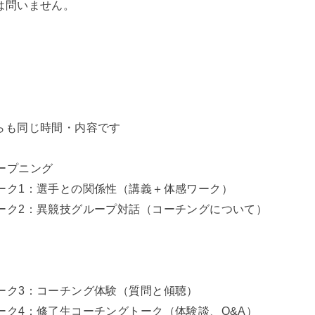
は問いません。
らも同じ時間・内容です
 オープニング
0 ワーク1：選手との関係性（講義＋体感ワーク）
30 ワーク2：異競技グループ対話（コーチングについて）
5 ワーク3：コーチング体験（質問と傾聴）
5 ワーク4：修了生コーチングトーク（体験談、Q&A）