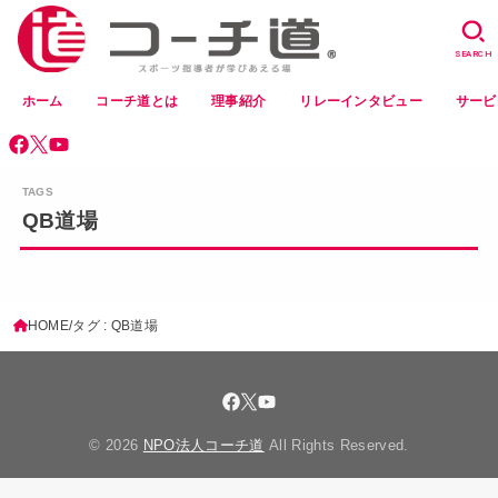
SEARCH
ホーム
コーチ道とは
理事紹介
リレーインタビュー
サービ
QB道場
HOME
タグ : QB道場
© 2026
NPO法人コーチ道
All Rights Reserved.