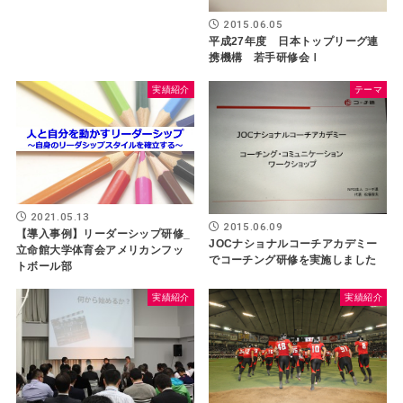
2015.06.05
平成27年度 日本トップリーグ連
携機構 若手研修会Ⅰ
実績紹介
テーマ
2021.05.13
2015.06.09
【導入事例】リーダーシップ研修_
JOCナショナルコーチアカデミー
立命館大学体育会アメリカンフッ
でコーチング研修を実施しました
トボール部
実績紹介
実績紹介