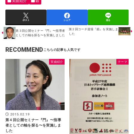
実績紹介
鍛
ポスト
シェア
送る
第２回コーチ道場『鍛』を実施しま
第３回公開セミナー『門』〜指導者
した
としての軸を探る〜を実施しました
RECOMMEND
実績紹介
テーマ
2015.02.19
第４回公開セミナー『門』〜指導
者としての軸を探る〜を実施しま
した