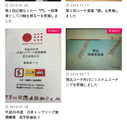
2010.01.20
2013.11.11
第１回公開セミナー『門』〜指導
第２回コーチ道場『鍛』を実施し
者としての軸を探る〜を実施しま
ました
した
実績紹介
実績紹介
2015.02.17
飛込コーチ向けにシステムコーチ
ングを実施しました
2015.01.18
平成26年度 日本トップリーグ連
携機構 若手研修会Ⅱ