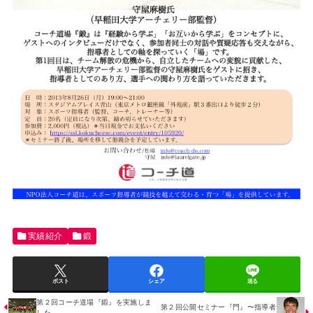
実績紹介
鍛
ポスト
シェア
送る
第２回コーチ道場『鍛』を実施しま
第２回公開セミナー『門』〜指導者
した