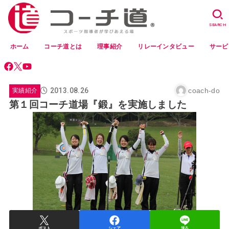
SEARCH
ホーム
コーチ道とは
理事紹介
リレーインタビュー
サービ
2013.08.26
coach-do
実績紹介
第１回コーチ道場『鍛』を実施しました
ポスト
シェア
送る