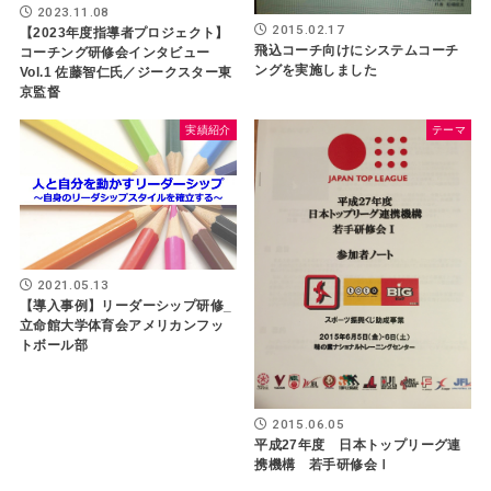
2023.11.08
2015.02.17
【2023年度指導者プロジェクト】
飛込コーチ向けにシステムコーチ
コーチング研修会インタビュー
ングを実施しました
Vol.1 佐藤智仁氏／ジークスター東
京監督
実績紹介
テーマ
2021.05.13
【導入事例】リーダーシップ研修_
立命館大学体育会アメリカンフッ
トボール部
2015.06.05
平成27年度 日本トップリーグ連
携機構 若手研修会Ⅰ