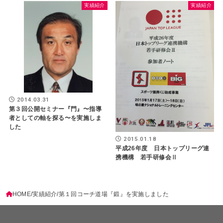
実績紹介
実績紹介
2014.03.31
第３回公開セミナー『門』〜指導
者としての軸を探る〜を実施しま
した
2015.01.18
平成26年度 日本トップリーグ連
携機構 若手研修会Ⅱ
HOME
実績紹介
第１回コーチ道場『鍛』を実施しました