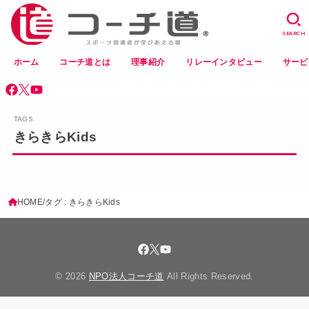
SEARCH
ホーム
コーチ道とは
理事紹介
リレーインタビュー
サービ
きらきらKids
HOME
タグ : きらきらKids
© 2026
NPO法人コーチ道
All Rights Reserved.