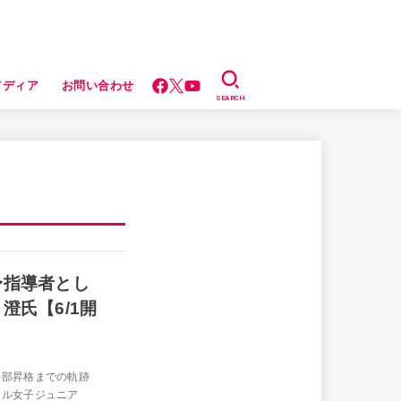
メディア
お問い合わせ
SEARCH
〜指導者とし
澄氏【6/1開
一部昇格までの軌跡
ール女子ジュニア