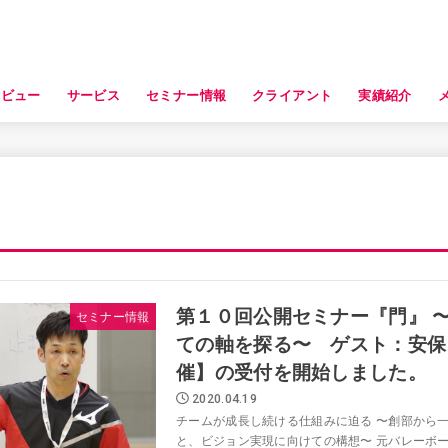
タビュー
サービス
セミナー情報
クライアント
実績紹介
第１０回公開セミナー『門』 
セミナー情報
ての軸を探る〜 ゲスト：安保 
催】の受付を開始しました。
2020.04.19
チームが成長し続ける仕組みに迫る 〜創部から
と、ビジョン実現に向けての構想〜 元バレーボ