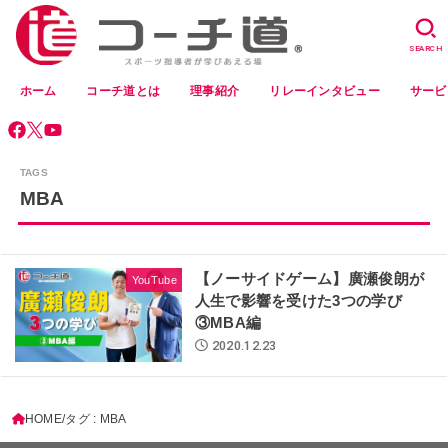
SEARCH
ホーム
コーチ道とは
理事紹介
リレーインタビュー
サービ
MBA
【ノーサイドゲーム】廣瀬俊朗が
YouTube
人生で影響を受けた3つの学び
③MBA編
2020.12.23
HOME
タグ : MBA