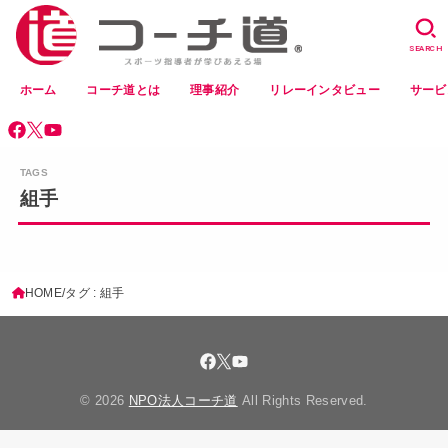
SEARCH
ホーム
コーチ道とは
理事紹介
リレーインタビュー
サービ
組手
HOME
タグ : 組手
© 2026
NPO法人コーチ道
All Rights Reserved.